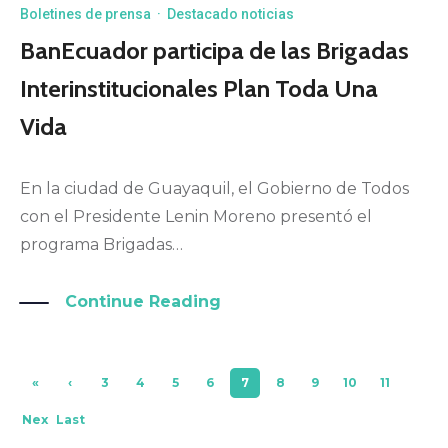
Boletines de prensa
·
Destacado noticias
BanEcuador participa de las Brigadas
Interinstitucionales Plan Toda Una
Vida
En la ciudad de Guayaquil, el Gobierno de Todos
con el Presidente Lenin Moreno presentó el
programa Brigadas…
Continue Reading
«
‹
3
4
5
6
7
8
9
10
11
Firs
Pre
Nex
Last
t
viou