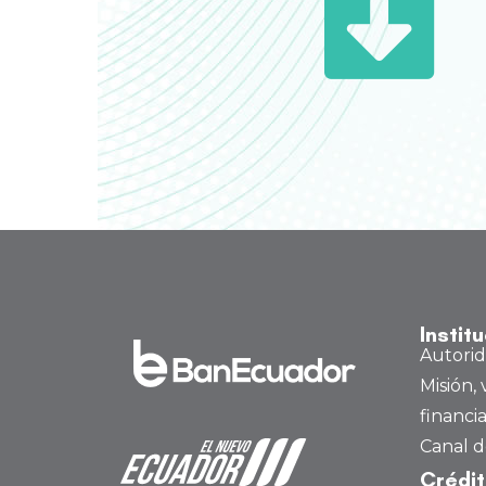
Instit
Autori
Misión, 
financi
Canal d
Crédi