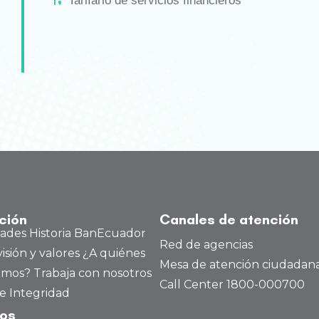
Tarifario de servicios financieros
ución
Canales de atención
dades
Historia BanEcuador
Red de agencias
visión y valores
¿A quiénes
Mesa de atención ciudadan
amos?
Trabaja con nosotros
Call Center 1800-000700
e Integridad
tos