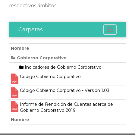
respectivos ámbitos.
Carpetas
T
o
g
Nombre
g
Gobierno Corporativo
l
Indicadores de Gobierno Corporativo
e
n
Código Gobierno Corporativo
a
Código Gobierno Corporativo - Versión 1.03
v
i
Informe de Rendición de Cuentas acerca de
g
Gobierno Corporativo 2019
a
Nombre
t
i