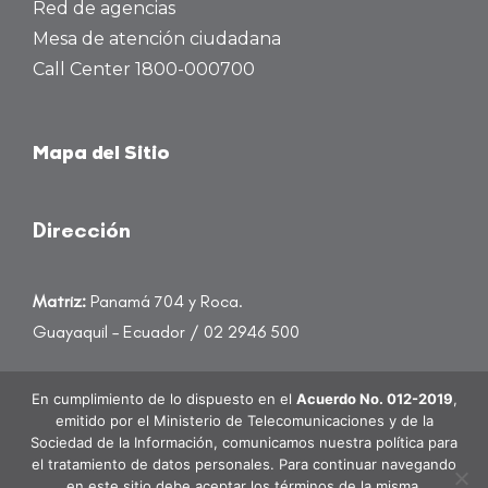
Red de agencias
Mesa de atención ciudadana
Call Center 1800-000700
Mapa del Sitio
Dirección
Matriz:
Panamá 704 y Roca.
Guayaquil – Ecuador / 02 2946 500
atencioncliente@banecuador.fin.ec
En cumplimiento de lo dispuesto en el
Acuerdo No. 012-2019
,
emitido por el Ministerio de Telecomunicaciones y de la
Sociedad de la Información, comunicamos nuestra política para
el tratamiento de datos personales. Para continuar navegando
en este sitio debe aceptar los términos de la misma.