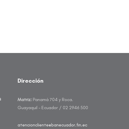
Dirección
a
Matriz:
Panamá 704 y Roca.
Guayaquil – Ecuador / 02 2946 500
atencioncliente@banecuador.fin.ec