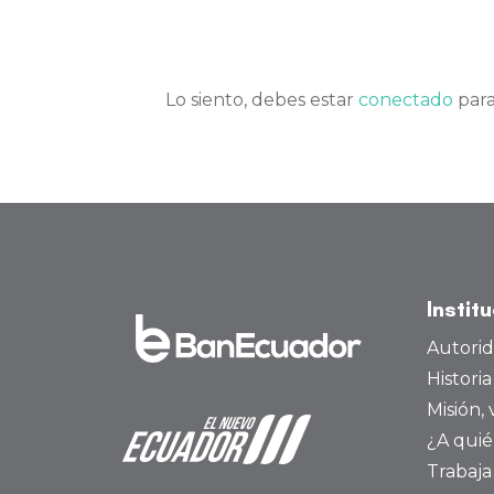
Lo siento, debes estar
conectado
para
Instit
Autori
Histori
Misión, 
¿A quié
Trabaja