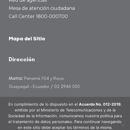
Red de agencias
Mesa de atención ciudadana
Call Center 1800-000700
Mapa del Sitio
Dirección
Matriz:
Panamá 704 y Roca.
Guayaquil – Ecuador / 02 2946 500
atencioncliente@banecuador.fin.ec
En cumplimiento de lo dispuesto en el
Acuerdo No. 012-2019
,
emitido por el Ministerio de Telecomunicaciones y de la
Sociedad de la Información, comunicamos nuestra política para
el tratamiento de datos personales. Para continuar navegando
en este sitio debe aceptar los términos de la misma.