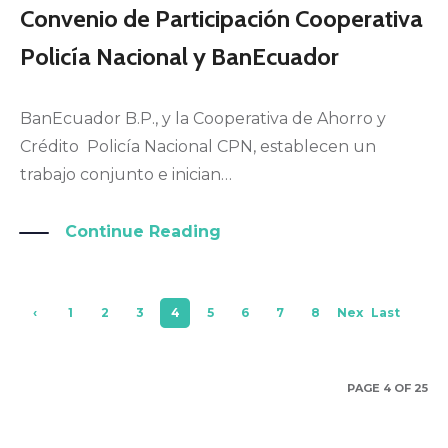
Convenio de Participación Cooperativa
Policía Nacional y BanEcuador
BanEcuador B.P., y la Cooperativa de Ahorro y
Crédito Policía Nacional CPN, establecen un
trabajo conjunto e inician…
Continue Reading
‹
1
2
3
4
5
6
7
8
Nex
Last
Pre
t ›
»
viou
PAGE 4 OF 25
s