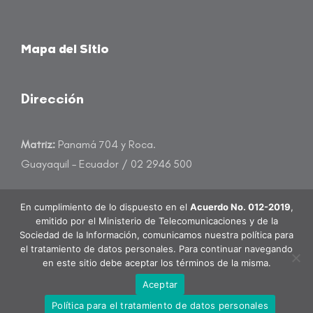
Mapa del Sitio
Dirección
Matriz:
Panamá 704 y Roca.
Guayaquil – Ecuador / 02 2946 500
atencioncliente@banecuador.fin.ec
En cumplimiento de lo dispuesto en el
Acuerdo No. 012-2019
,
emitido por el Ministerio de Telecomunicaciones y de la
Sociedad de la Información, comunicamos nuestra política para
el tratamiento de datos personales. Para continuar navegando
en este sitio debe aceptar los términos de la misma.
BanEcuador B.P. Todos los derechos reservados.
Aceptar
Política para el tratamiento de datos personales