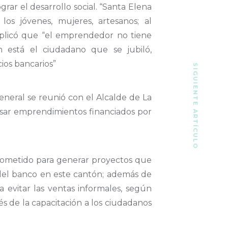
ograr el desarrollo social. “Santa Elena
a
los jóvenes, mujeres, artesanos;
al
xplicó que
“el emprendedor no tiene
n está el
ciudadano
que se jubiló,
cios bancarios”
SIGUIENTE ARTÍCULO
general se
reunió con el Alcalde de La
sar
em
prendimientos financiados por
ometido para generar proyectos
que
a del banco en este cantón; además de
 evitar las ventas informales, según
s de la capacitación a los ciudadanos