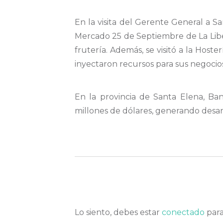
En la visita del Gerente G
eneral a S
Mercado 25 de S
eptiembre de La Lib
frutería. Además, se visitó a la Hoste
inyectaron
recursos para sus negocios
En la provincia de Santa Elena,
Ba
millones
de dólares
, generando desar
Lo siento, debes estar
conectado
para