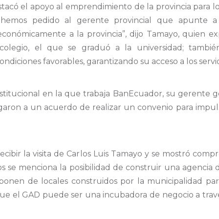
stacó
el apoyo al
emprendimiento
de la provincia para
l
 h
emos
pedido
al ger
ente p
rovincial que apunte 
económicamente a la provincia
”, dijo Tamayo, quien e
colegio, el
que se graduó a la universidad; t
ambié
ondiciones favorables, garantizando su a
cceso a los servi
stitucional en la que trabaja
BanEcuador
, su gerente 
egaron a
un acuerdo de realizar un convenio
para
impul
cibir la visita de Car
los Luis Tamayo y se mostró
compr
los se menciona la posibilidad de construir una agenci
sponen de locales construidos por la municipalidad para
que el GAD puede ser una incubadora de negocio a travé