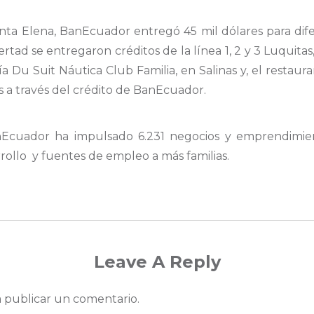
anta Elena, BanEcuador entregó
45 mil
dólares para di
ertad se entregaron créditos de la línea
1, 2 y 3 Luqui
tas
ría Du
Suit
Náutica Club Familia
,
en Salinas y
, e
l restaur
 a través del
crédito de
BanEcuador
.
nEcuador
ha impulsado 6.231 negocios
y emprendimie
rollo
y
fuentes de empleo a más familias.
Leave A Reply
 publicar un comentario.