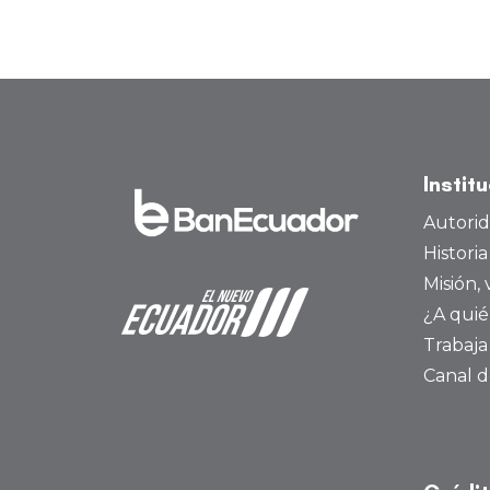
Instit
Autori
Histori
Misión, 
¿A quié
Trabaja
Canal d