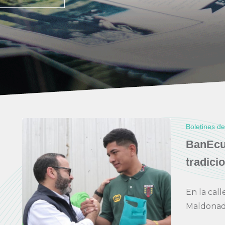
Boletines d
BanEcua
tradici
En la cal
Maldonado