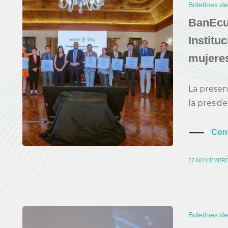
Boletines d
BanEcua
Instituc
mujere
La presen
la preside
Con
27 NOVIEMBRE
Boletines d