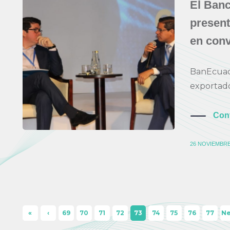
El Banc
present
en con
BanEcuado
exportado
Con
26 NOVIEMBRE
«
‹
69
70
71
72
73
74
75
76
77
N
Firs
Pre
t 