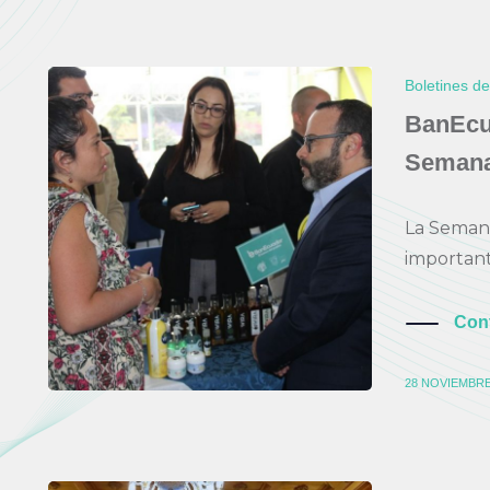
Boletines d
BanEcua
Semana
La Seman
important
Con
28 NOVIEMBRE