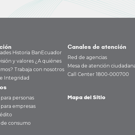
t
viou
s
ución
Canales de atención
dades
Historia BanEcuador
Red de agencias
visión y valores
¿A quiénes
Mesa de atención ciudadan
amos?
Trabaja con nosotros
Call Center 1800-000700
e Integridad
tos
 para personas
Mapa del Sitio
 para empresas
édito
o de consumo