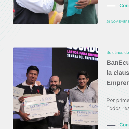
Con
29 NOVIEMBRE
Boletines d
BanEcua
la clau
Empren
Por prime
Todos, rea
Con