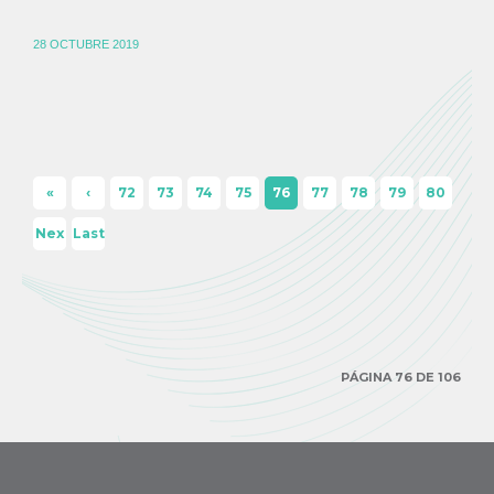
28 OCTUBRE 2019
«
‹
72
73
74
75
76
77
78
79
80
Firs
Pre
Nex
Last
t
viou
t ›
»
s
PÁGINA 76 DE 106