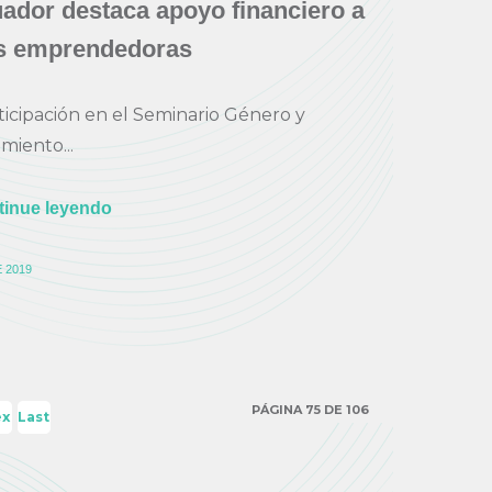
dor destaca apoyo financiero a
s emprendedoras
ticipación en el Seminario Género y
iento...
tinue leyendo
 2019
PÁGINA 75 DE 106
ex
Last
›
»