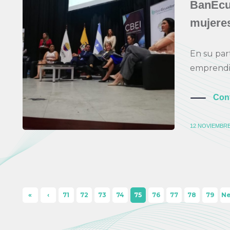
BanEcua
mujere
En su par
emprendim
Con
12 NOVIEMBRE
«
‹
71
72
73
74
75
76
77
78
79
N
Firs
Pre
t 
t
viou