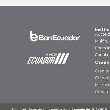
Instit
Autori
Misión, 
financi
Canal d
Crédi
Crédito
Crédito
Microcr
Crédit
En cumplimiento de lo dispuesto en el
Acuerdo No. 012-2019
, 