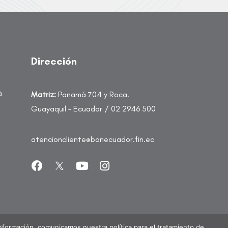
Dirección
a
Matriz:
Panamá 704 y Roca.
Guayaquil – Ecuador / 02 2946 500
atencioncliente@banecuador.fin.ec
Información, comunicamos nuestra política para el tratamiento de