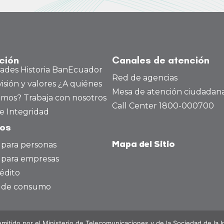
s
ución
Canales de atención
dades
Historia BanEcuador
Red de agencias
visión y valores
¿A quiénes
Mesa de atención ciudadan
amos?
Trabaja con nosotros
Call Center 1800-000700
e Integridad
tos
 para personas
Mapa del Sitio
 para empresas
édito
o de consumo
emitido por el Ministerio de Telecomunicaciones y de la Sociedad de la 