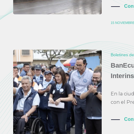
Con
15 NOVIEMBRE
Boletines d
BanEcua
Interin
En la ciu
con el Pr
Con