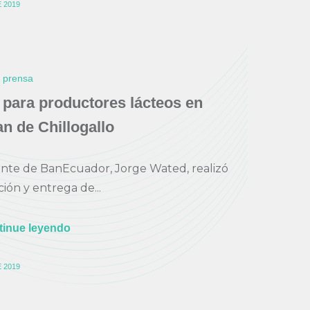
 2019
e prensa
 para productores lácteos en
n de Chillogallo
ente de BanEcuador, Jorge Wated, realizó
ión y entrega de...
tinue leyendo
 2019