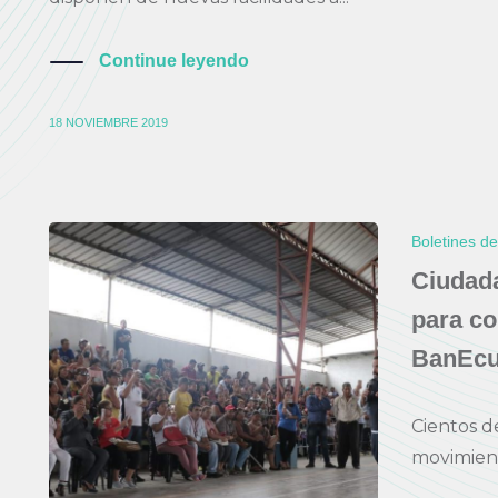
Continue leyendo
18 NOVIEMBRE 2019
Boletines d
Ciudad
para co
BanEcu
Cientos d
movimiento