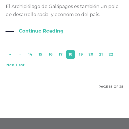
El Archipiélago de Galápagos es también un polo
de desarrollo social y económico del país.
Continue Reading
«
‹
14
15
16
17
18
19
20
21
22
Firs
Pre
Nex
Last
t
viou
t ›
»
s
PAGE 18 OF 25