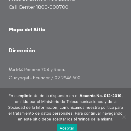
Call Center 1800-000700
Mapa del Sitio
Dirección
Matriz:
Panamá 704 y Roca.
Guayaquil – Ecuador / 02 2946 500
atencioncliente@banecuador.fin.ec
En cumplimiento de lo dispuesto en el
Acuerdo No. 012-2019
,
emitido por el Ministerio de Telecomunicaciones y de la
Sociedad de la Información, comunicamos nuestra política para
el tratamiento de datos personales. Para continuar navegando
en este sitio debe aceptar los términos de la misma.
BanEcuador B.P. Todos los derechos reservados.
Aceptar