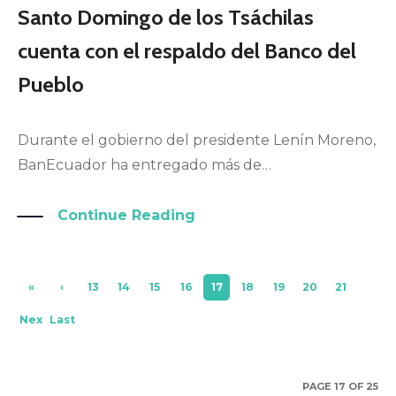
Santo Domingo de los Tsáchilas
cuenta con el respaldo del Banco del
Pueblo
Durante el gobierno del presidente Lenín Moreno,
BanEcuador ha entregado más de…
Continue Reading
«
‹
13
14
15
16
17
18
19
20
21
Firs
Pre
Nex
Last
t
viou
t ›
»
s
PAGE 17 OF 25