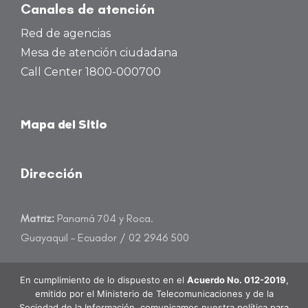
Canales de atención
Red de agencias
Mesa de atención ciudadana
Call Center 1800-000700
Mapa del Sitio
Dirección
Matriz:
Panamá 704 y Roca.
Guayaquil – Ecuador / 02 2946 500
atencioncliente@banecuador.fin.ec
En cumplimiento de lo dispuesto en el
Acuerdo No. 012-2019
,
emitido por el Ministerio de Telecomunicaciones y de la
Sociedad de la Información, comunicamos nuestra política para