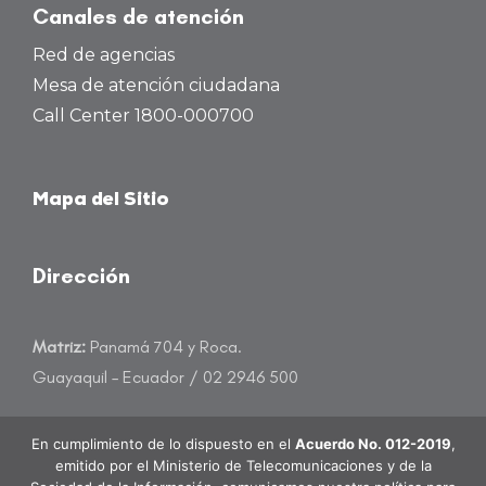
Canales de atención
Red de agencias
Mesa de atención ciudadana
Call Center 1800-000700
Mapa del Sitio
Dirección
Matriz:
Panamá 704 y Roca.
Guayaquil – Ecuador / 02 2946 500
atencioncliente@banecuador.fin.ec
En cumplimiento de lo dispuesto en el
Acuerdo No. 012-2019
,
emitido por el Ministerio de Telecomunicaciones y de la