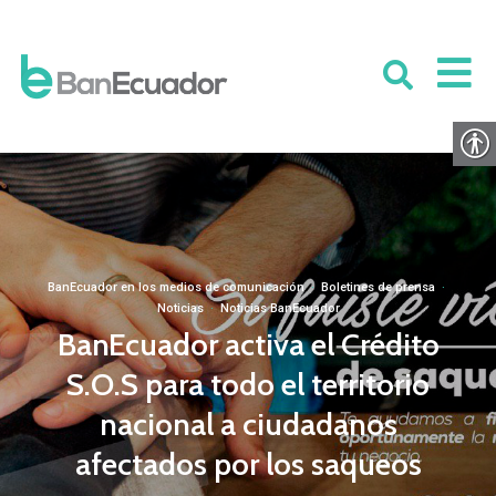
BanEcuador en los medios de comunicación
·
Boletines de prensa
·
Noticias
·
Noticias BanEcuador
BanEcuador activa el Crédito
S.O.S para todo el territorio
nacional a ciudadanos
afectados por los saqueos