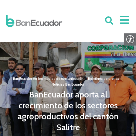
BanEcuador en los medios de comunicación
·
Boletines de prensa
·
Noticias BanEcuador
BanEcuador aporta al
crecimiento de los sectores
agroproductivos del cantón
Salitre