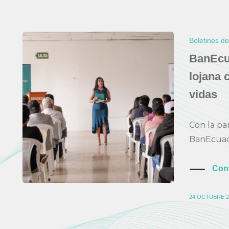
Boletines d
BanEcu
lojana 
vidas
Con la pa
BanEcuado
Con
24 OCTUBRE 2