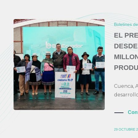
Boletines d
EL PR
DESDE
MILLO
PRODU
Cuenca, 
desarrollo
Con
29 OCTUBRE 2