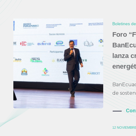
Boletines d
Foro “F
BanEcua
lanza c
energét
BanEcuado
de sosteni
Con
12 NOVIEMBRE