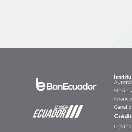
Instit
Autori
Misión, 
financi
Canal d
Crédi
Crédito