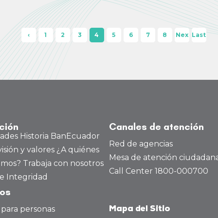
‹
1
2
3
4
5
6
7
8
Nex
Last
Pre
t ›
»
viou
s
ución
Canales de atención
dades
Historia BanEcuador
Red de agencias
visión y valores
¿A quiénes
Mesa de atención ciudadan
amos?
Trabaja con nosotros
Call Center 1800-000700
e Integridad
tos
 para personas
Mapa del Sitio