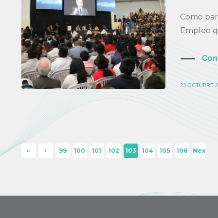
Como part
Empleo qu
Con
23 OCTUBRE 2
«
‹
99
100
101
102
103
104
105
106
Nex
Firs
Pre
t ›
t
viou
s