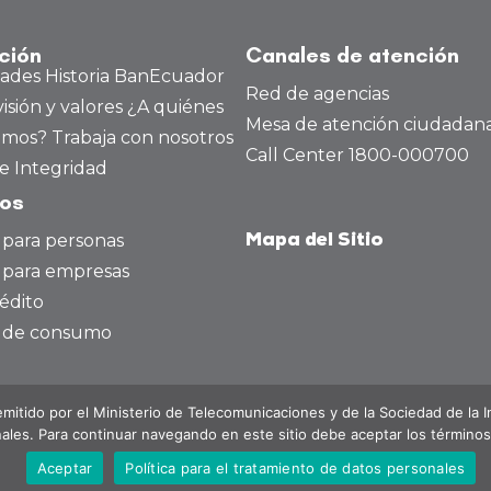
ución
Canales de atención
dades
Historia BanEcuador
Red de agencias
visión y valores
¿A quiénes
Mesa de atención ciudadan
amos?
Trabaja con nosotros
Call Center 1800-000700
e Integridad
tos
 para personas
Mapa del Sitio
 para empresas
édito
o de consumo
emitido por el Ministerio de Telecomunicaciones y de la Sociedad de la 
ales. Para continuar navegando en este sitio debe aceptar los términos
BanEcuador B.P. Todos los derechos reservados.
Aceptar
Política para el tratamiento de datos personales