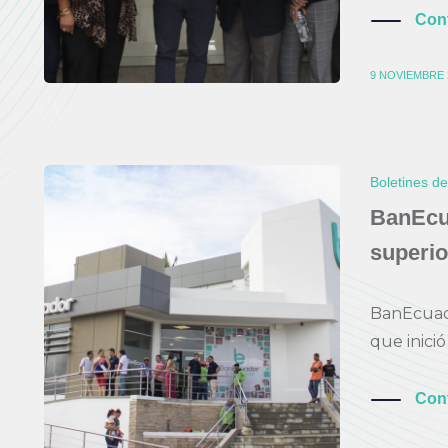
Con
9 NOVIEMBRE 
Boletines d
BanEcu
superio
BanEcuado
que inició
Con