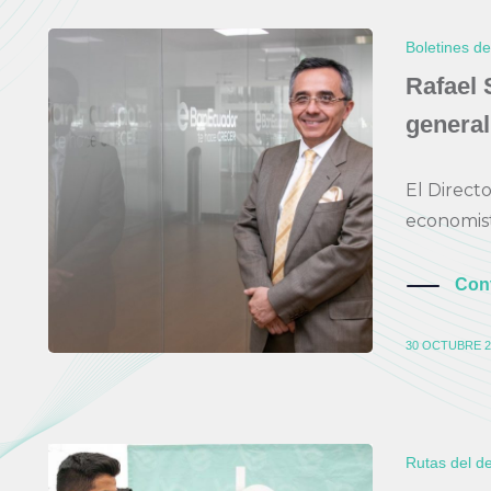
Boletines d
Rafael 
general
El Direct
economista
Con
30 OCTUBRE 2
Rutas del de