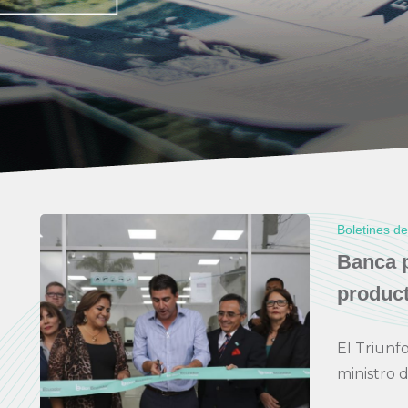
Boletines d
Banca p
product
El Triunf
ministro d