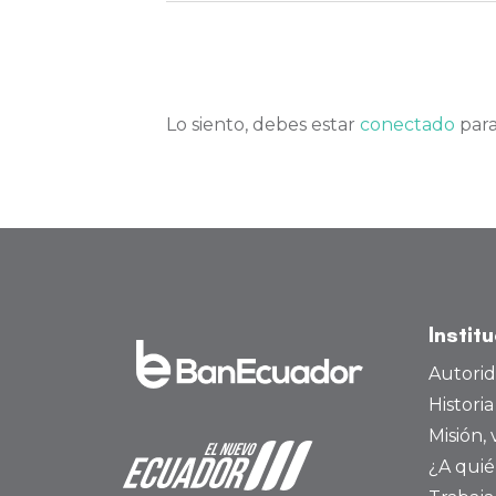
Lo siento, debes estar
conectado
para
Instit
Autori
Histori
Misión, 
¿A quié