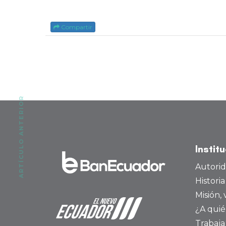
Compartir
ARTÍCULO ANTERIOR
Instit
Autori
Histori
Misión, 
¿A quié
Trabaja