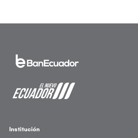
t
viou
s
Institución