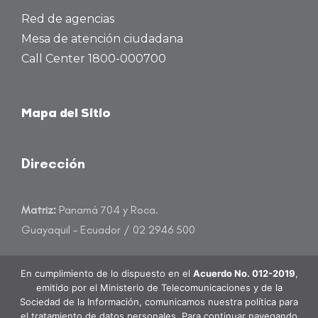
Red de agencias
Mesa de atención ciudadana
Call Center 1800-000700
Mapa del Sitio
Dirección
Matriz:
Panamá 704 y Roca.
Guayaquil – Ecuador / 02 2946 500
atencioncliente@banecuador.fin.ec
En cumplimiento de lo dispuesto en el
Acuerdo No. 012-2019
,
emitido por el Ministerio de Telecomunicaciones y de la
Sociedad de la Información, comunicamos nuestra política para
el tratamiento de datos personales. Para continuar navegando