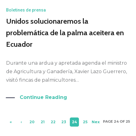
Boletines de prensa
Unidos solucionaremos la
problemática de la palma aceitera en
Ecuador
Durante una ardua y apretada agenda el ministro
de Agricultura y Ganadería, Xavier Lazo Guerrero,
visitó fincas de palmicultores…
Continue Reading
PAGE 24 OF 25
«
‹
20
21
22
23
24
25
Nex
Firs
Pre
t ›