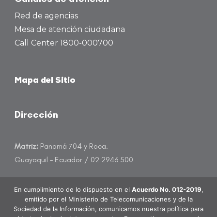
Red de agencias
Mesa de atención ciudadana
Call Center 1800-000700
Mapa del Sitio
Dirección
Matriz:
Panamá 704 y Roca.
Guayaquil – Ecuador / 02 2946 500
atencioncliente@banecuador.fin.ec
En cumplimiento de lo dispuesto en el
Acuerdo No. 012-2019
,
emitido por el Ministerio de Telecomunicaciones y de la
Sociedad de la Información, comunicamos nuestra política para