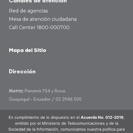
Canales de atención
Red de agencias
Mesa de atención ciudadana
Call Center 1800-000700
Mapa del Sitio
Dirección
Matriz:
Panamá 704 y Roca.
Guayaquil – Ecuador / 02 2946 500
atencioncliente@banecuador.fin.ec
En cumplimiento de lo dispuesto en el
Acuerdo No. 012-2019
,
emitido por el Ministerio de Telecomunicaciones y de la
Sociedad de la Información, comunicamos nuestra política para