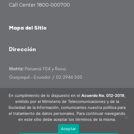
Call Center 1800-000700
Mapa del Sitio
Dirección
Matriz:
Panamá 704 y Roca.
Guayaquil – Ecuador / 02 2946 500
atencioncliente@banecuador.fin.ec
En cumplimiento de lo dispuesto en el
Acuerdo No. 012-2019
,
emitido por el Ministerio de Telecomunicaciones y de la
Sociedad de la Información, comunicamos nuestra política para
el tratamiento de datos personales. Para continuar navegando
en este sitio debe aceptar los términos de la misma.
BanEcuador B.P. Todos los derechos reservados.
Aceptar