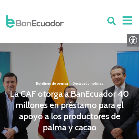
Boletines de prensa
·
Destacado noticias
La CAF otorga a BanEcuador 40
millones en préstamo para el
apoyo a los productores de
palma y cacao