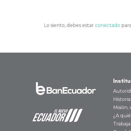
Lo siento, debes estar
conectado
para
Instit
Autori
Histori
Misión, 
¿A quié
Trabaja