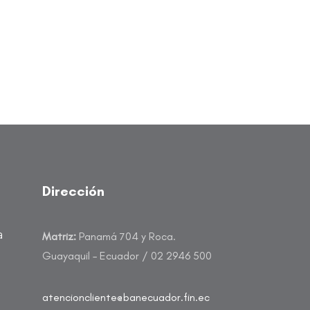
Dirección
a
Matriz:
Panamá 704 y Roca.
Guayaquil – Ecuador / 02 2946 500
atencioncliente@banecuador.fin.ec