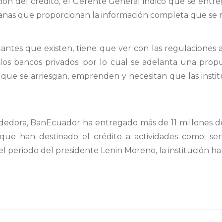
ción del crédito, el Gerente General indicó que se entr
anas que proporcionan la información completa que se re
ntes que existen, tiene que ver con las regulaciones a
los bancos privados; por lo cual se adelanta una prop
s que se arriesgan, emprenden y necesitan que las inst
dora, BanEcuador ha entregado más de 11 millones de 
ue han destinado el crédito a actividades como: serv
En el periodo del presidente Lenin Moreno, la institución