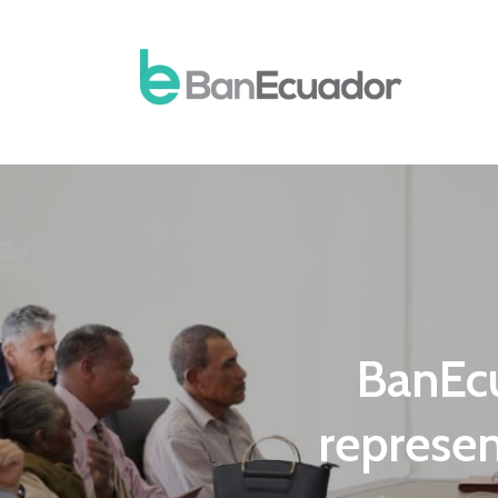
BanEcu
represe