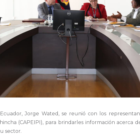
anEcuador, Jorge Wated, se reunió con los representa
cha (CAPEIPI), para brindarles información acerca de 
u sector.