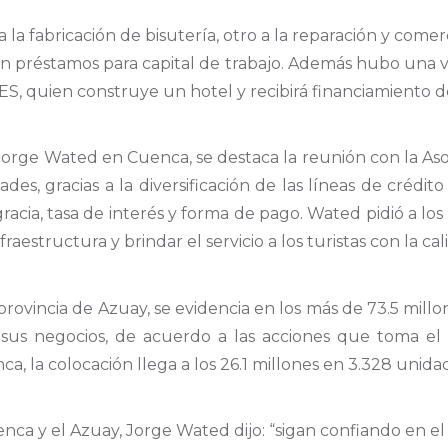
la fabricación de bisutería, otro a la reparación y comerci
 en préstamos para capital de trabajo. Además hubo una vis
, quien construye un hotel y recibirá financiamiento
Jorge Wated en Cuenca, se destaca la reunión con la Aso
ades, gracias a la diversificación de las líneas de créd
racia, tasa de interés y forma de pago. Wated pidió a l
fraestructura y brindar el servicio a los turistas con la c
rovincia de Azuay, se evidencia en los más de 73.5 millo
us negocios, de acuerdo a las acciones que toma el 
, la colocación llega a los 26.1 millones en 3.328 unida
nca y el Azuay, Jorge Wated dijo: “sigan confiando en e