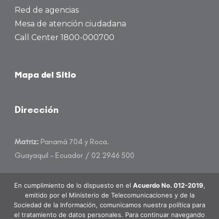
Red de agencias
Mesa de atención ciudadana
Call Center 1800-000700
Mapa del Sitio
Dirección
Matriz:
Panamá 704 y Roca.
Guayaquil – Ecuador / 02 2946 500
atencioncliente@banecuador.fin.ec
En cumplimiento de lo dispuesto en el
Acuerdo No. 012-2019
,
emitido por el Ministerio de Telecomunicaciones y de la
Sociedad de la Información, comunicamos nuestra política para
el tratamiento de datos personales. Para continuar navegando