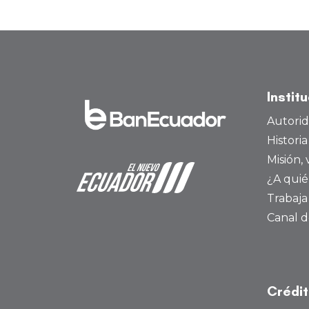
Instit
Autori
Histori
Misión, 
¿A quié
Trabaja
Canal d
Crédi