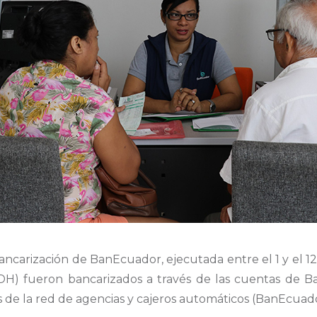
ncarización de BanEcuador, ejecutada entre el 1 y el 12 
H) fueron bancarizados a través de las cuentas de B
és de la red de agencias y cajeros automáticos (BanEcuado