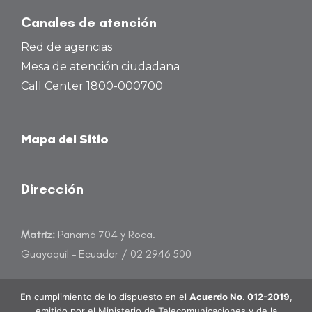
Canales de atención
Red de agencias
Mesa de atención ciudadana
Call Center 1800-000700
Mapa del Sitio
Dirección
Matriz:
Panamá 704 y Roca.
Guayaquil – Ecuador / 02 2946 500
atencioncliente@banecuador.fin.ec
En cumplimiento de lo dispuesto en el
Acuerdo No. 012-2019
,
emitido por el Ministerio de Telecomunicaciones y de la