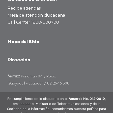
Red de agencias
Mesa de atención ciudadana
Call Center 1800-000700
Mapa del Sitio
Dirección
Matriz:
Panamá 704 y Roca.
Guayaquil – Ecuador / 02 2946 500
atencioncliente@banecuador.fin.ec
En cumplimiento de lo dispuesto en el
Acuerdo No. 012-2019
,
emitido por el Ministerio de Telecomunicaciones y de la
Sociedad de la Información, comunicamos nuestra política para