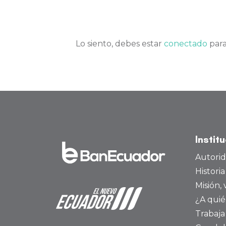
Lo siento, debes estar
conectado
para
Instit
Autori
Histori
Misión, 
¿A quié
Trabaja