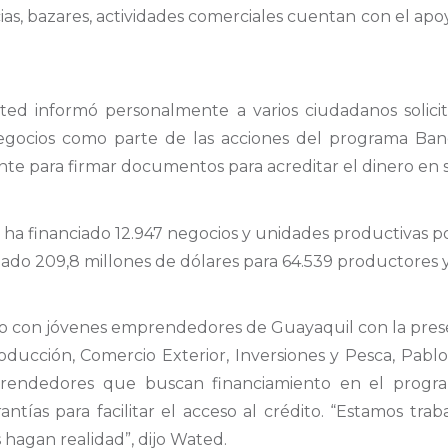
as, bazares, actividades comerciales cuentan con el apo
ated informó personalmente a varios ciudadanos solici
ocios como parte de las acciones del programa Banco 
e para firmar documentos para acreditar el dinero en s
a financiado 12.947 negocios y unidades productivas po
egado 209,8 millones de dólares para 64.539 productore
rio con jóvenes emprendedores de Guayaquil con la prese
oducción, Comercio Exterior, Inversiones y Pesca, Pablo
mprendedores que buscan financiamiento en el progr
ntías para facilitar el acceso al crédito. “Estamos tr
hagan realidad”, dijo Wated.