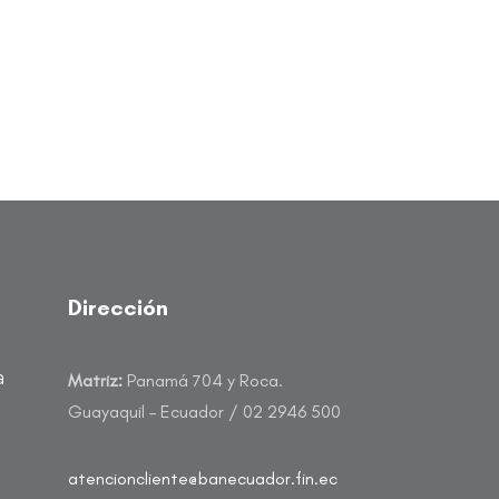
Dirección
a
Matriz:
Panamá 704 y Roca.
Guayaquil – Ecuador / 02 2946 500
atencioncliente@banecuador.fin.ec