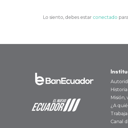
Lo siento, debes estar
conectado
para
Instit
Autori
Histori
Misión, 
¿A quié
Trabaja
Canal d