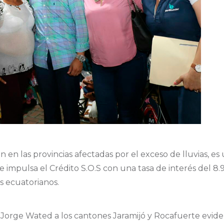
 en las provincias afectadas por el exceso de lluvias, es
impulsa el Crédito S.O.S con una tasa de interés del 8.
os ecuatorianos.
io Jorge Wated a los cantones Jaramijó y Rocafuerte evide