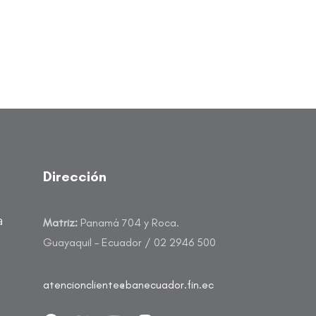
Dirección
a
Matriz:
Panamá 704 y Roca.
Guayaquil – Ecuador / 02 2946 500
atencioncliente@banecuador.fin.ec