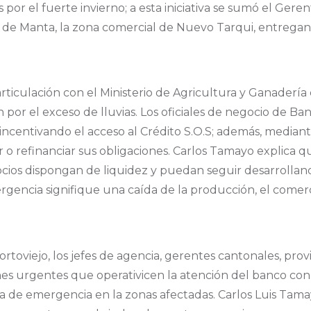
 por el fuerte invierno; a esta iniciativa se sumó el Ge
d de Manta, la zona comercial de Nuevo Tarqui, entregan
ticulación con el Ministerio de Agricultura y Ganadería
n por el exceso de lluvias. Los oficiales de negocio de 
e incentivando el acceso al Crédito S.O.S; además, mediant
ar o refinanciar sus obligaciones. Carlos Tamayo explica 
cios dispongan de liquidez y puedan seguir desarrollan
encia signifique una caída de la producción, el comercio
rtoviejo, los jefes de agencia, gerentes cantonales, prov
es urgentes que operativicen la atención del banco con 
ia de emergencia en la zonas afectadas. Carlos Luis Tama