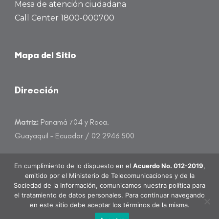
Mesa de atención ciudadana
Call Center 1800-000700
Mapa del Sitio
Dirección
Matriz:
Panamá 704 y Roca.
Guayaquil – Ecuador / 02 2946 500
atencioncliente@banecuador.fin.ec
En cumplimiento de lo dispuesto en el
Acuerdo No. 012-2019
,
emitido por el Ministerio de Telecomunicaciones y de la
Sociedad de la Información, comunicamos nuestra política para
el tratamiento de datos personales. Para continuar navegando
en este sitio debe aceptar los términos de la misma.
BanEcuador B.P. Todos los derechos reservados.