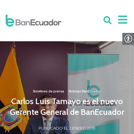
Boletines de prensa
·
Noticias BanEcuador
Carlos Luis Tamayo es el nuevo
Gerente General de BanEcuador
PUBLICADO EL 2 ENERO 2019