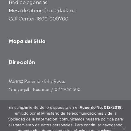
Red de agencias
Mesa de atención ciudadana
Call Center 1800-000700
Mapa del Sitio
Dirección
Matriz:
Panamá 704 y Roca.
Guayaquil – Ecuador / 02 2946 500
atencioncliente@banecuador.fin.ec
En cumplimiento de lo dispuesto en el
Acuerdo No. 012-2019
,
emitido por el Ministerio de Telecomunicaciones y de la
Sociedad de la Información, comunicamos nuestra política para
el tratamiento de datos personales. Para continuar navegando
en este sitio debe aceptar los términos de la misma.