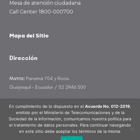
Mesa de atención ciudadana
Call Center 1800-000700
Mapa del Sitio
Dirección
Matriz:
Panamá 704 y Roca.
Guayaquil – Ecuador / 02 2946 500
atencioncliente@banecuador.fin.ec
En cumplimiento de lo dispuesto en el
Acuerdo No. 012-2019
,
emitido por el Ministerio de Telecomunicaciones y de la
Sociedad de la Información, comunicamos nuestra política para
el tratamiento de datos personales. Para continuar navegando
en este sitio debe aceptar los términos de la misma.
BanEcuador B.P. Todos los derechos reservados.