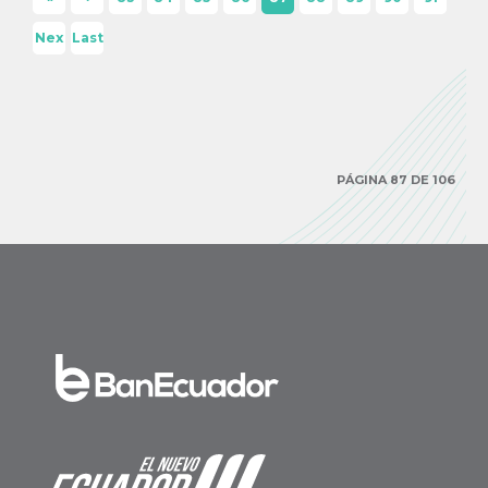
Firs
Pre
Nex
Last
t
viou
t ›
»
s
PÁGINA 87 DE 106