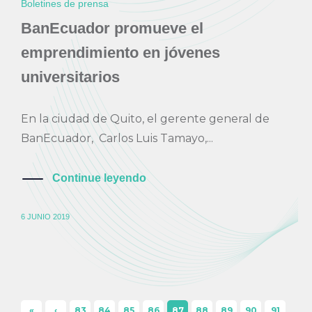
Boletines de prensa
BanEcuador promueve el
emprendimiento en jóvenes
universitarios
En la ciudad de Quito, el gerente general de
BanEcuador, Carlos Luis Tamayo,...
Continue leyendo
6 JUNIO 2019
«
‹
83
84
85
86
87
88
89
90
91