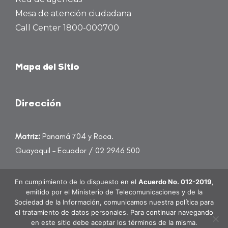
Mesa de atención ciudadana
Call Center 1800-000700
Mapa del Sitio
Dirección
Matriz:
Panamá 704 y Roca.
Guayaquil – Ecuador / 02 2946 500
atencioncliente@banecuador.fin.ec
En cumplimiento de lo dispuesto en el
Acuerdo No. 012-2019
,
emitido por el Ministerio de Telecomunicaciones y de la
Sociedad de la Información, comunicamos nuestra política para
el tratamiento de datos personales. Para continuar navegando
en este sitio debe aceptar los términos de la misma.