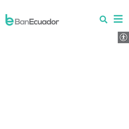
9__informe_de_viabilidad_técn
ica0526407001719938518
PUBLICADO EL 30 JULIO 2024