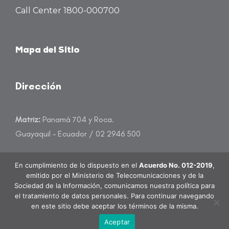
Call Center 1800-000700
Mapa del Sitio
Dirección
Matriz:
Panamá 704 y Roca.
Guayaquil – Ecuador / 02 2946 500
atencioncliente@banecuador.fin.ec
En cumplimiento de lo dispuesto en el
Acuerdo No. 012-2019
,
emitido por el Ministerio de Telecomunicaciones y de la
Sociedad de la Información, comunicamos nuestra política para
el tratamiento de datos personales. Para continuar navegando
en este sitio debe aceptar los términos de la misma.
BanEcuador B.P. Todos los derechos reservados.
Aceptar