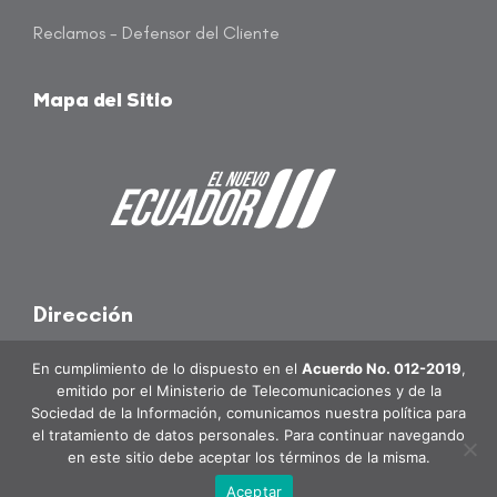
Reclamos - Defensor del Cliente
Mapa del Sitio
Dirección
En cumplimiento de lo dispuesto en el
Acuerdo No. 012-2019
,
Matriz:
Panamá 704 y Roca.
emitido por el Ministerio de Telecomunicaciones y de la
Sociedad de la Información, comunicamos nuestra política para
Guayaquil – Ecuador / 02 2946 500
el tratamiento de datos personales. Para continuar navegando
en este sitio debe aceptar los términos de la misma.
atencioncliente@banecuador.fin.ec
Aceptar