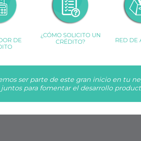
¿CÓMO SOLICITO UN
DOR DE
RED DE 
CRÉDITO?
DITO
mos ser parte de este gran inicio en tu ne
juntos para fomentar el desarrollo producti