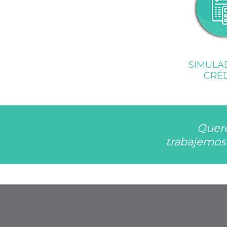
SIMULA
CRÉ
Quere
trabajemos 