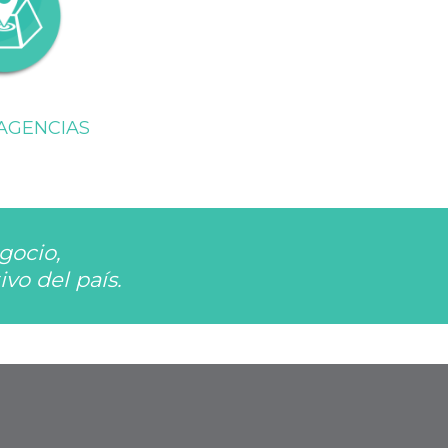
AGENCIAS
gocio,
vo del país.