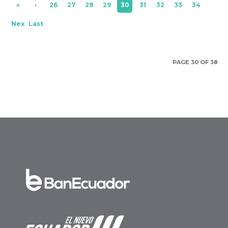
«
‹
26
27
28
29
30
31
32
33
34
Firs
Pre
Nex
Last
t
viou
t ›
»
s
PAGE 30 OF 38