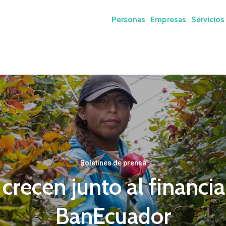
Personas
Empresas
Servicios
Boletines de prensa
crecen junto al financi
BanEcuador