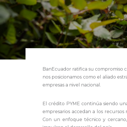
BanEcuador ratifica su compromiso c
nos posicionamos como el aliado estra
empresas a nivel nacional.
El crédito PYME continúa siendo u
empresarios accedan a los recursos n
Con un enfoque técnico y cercano, 