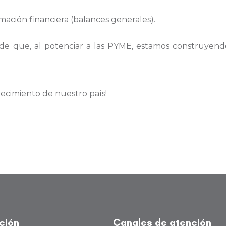
ación financiera (balances generales).
de que, al potenciar a las PYME, estamos construyend
recimiento de nuestro país!
ución
Canales de atención