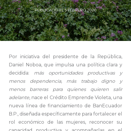
PUBLICADO EL 5 FEBRERO 2026
Por iniciativa del presidente de la República,
Daniel Noboa, que impulsa una política clara y
decidida:
más oportunidades productivas y
menos dependencia, más trabajo digno y
menos barreras para quienes quieren salir
adelante
, nace el Crédito Emprende Violeta, una
nueva línea de financiamiento de BanEcuador
B.P., diseñada específicamente para fortalecer el
rol económico de las mujeres, reconocer su
capacidad productiva y acompañarlas en el