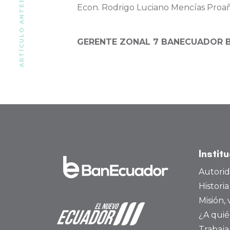
ARTÍCULO ANTERIOR
Econ. Rodrigo Luciano Mencías Proa
GERENTE ZONAL 7 BANECUADOR B
Instit
Autori
Histori
Misión, 
¿A quié
Trabaja