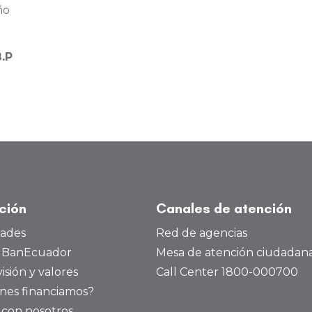
ño
.P
ución
Canales de atención
dades
Red de agencias
a BanEcuador
Mesa de atención ciudadan
visión y valores
Call Center 1800-000700
nes financiamos?
 con nosotros