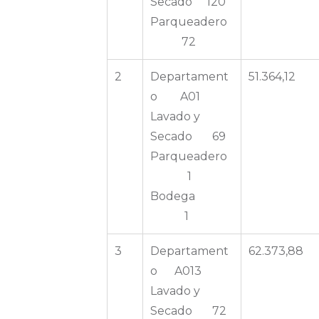
Secado 120
Parqueadero
72
2
Departament
51.364,12
o A01
Lavado y
Secado 69
Parqueadero
1
Bodega
1
3
Departament
62.373,88
o A013
Lavado y
Secado 72