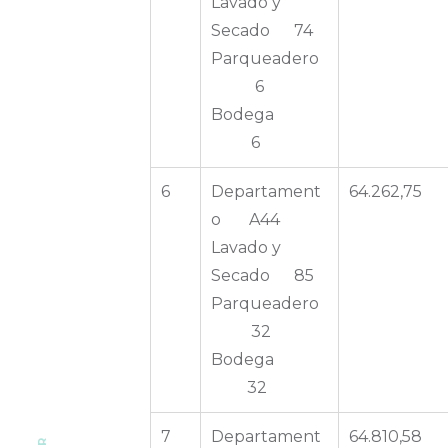
Lavado y
Secado 74
Parqueadero
6
Bodega
6
6
Departament
64.262,75
o A44
Lavado y
Secado 85
Parqueadero
32
Bodega
32
7
Departament
64.810,58