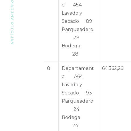
ARTÍCULO ANTERIOR
o A54
Lavado y
Secado 89
Parqueadero
28
Bodega
28
8
Departament
64.362,29
o A64
Lavado y
Secado 93
Parqueadero
24
Bodega
24