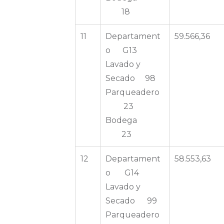
18
11
Departament
59.566,36
o G13
Lavado y
Secado 98
Parqueadero
23
Bodega
23
12
Departament
58.553,63
o G14
Lavado y
Secado 99
Parqueadero