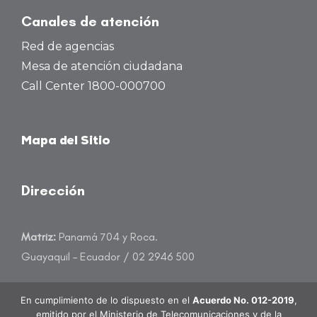
Canales de atención
Red de agencias
Mesa de atención ciudadana
Call Center 1800-000700
Mapa del Sitio
Dirección
Matriz:
Panamá 704 y Roca.
Guayaquil – Ecuador / 02 2946 500
atencioncliente@banecuador.fin.ec
En cumplimiento de lo dispuesto en el
Acuerdo No. 012-2019
,
emitido por el Ministerio de Telecomunicaciones y de la